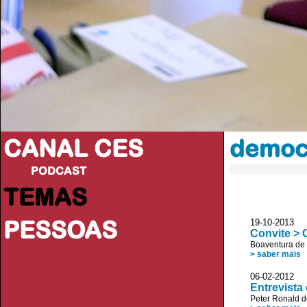
CANAL CES
democr
PODCAST
TEMAS
PESSOAS
19-10-20
Convite > 
Boaventura de
> saber mais
06-02-2012
Entrevista
Peter Ronald 