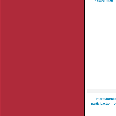
> saber mais
interculturali
participação
o