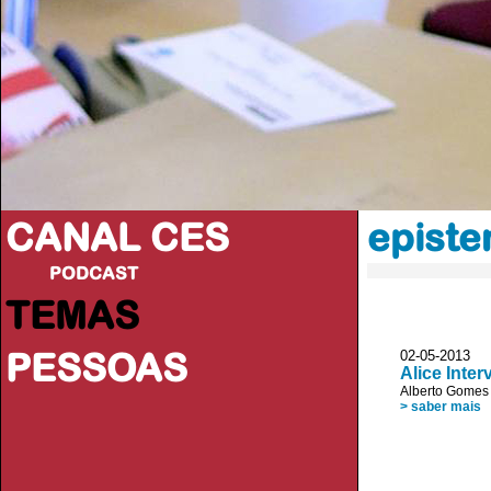
CANAL CES
episte
PODCAST
TEMAS
PESSOAS
02-05-20
Alice Inter
Alberto Gomes
> saber mais