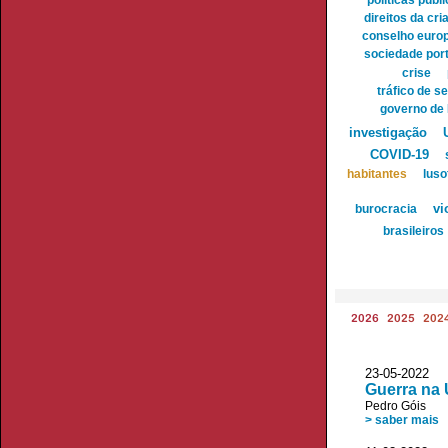
políticas públ
direitos da cr
conselho euro
sociedade por
crise
tráfico de 
governo de 
investigação
COVID-19
habitantes
luso
burocracia
vi
brasileiros
2026
2025
202
23-05-2022 
Guerra na 
Pedro Góis
> saber mais