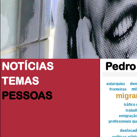
NOTÍCIAS
Pedro
TEMAS
autarquias
dem
mi
fronteiras
PESSOAS
migra
tráfico
trabal
emigração
profissionais qu
desloca