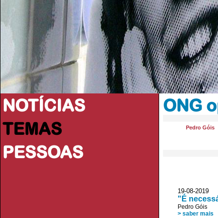
NOTÍCIAS
ONG o
TEMAS
Pedro Góis
PESSOAS
19-08-201
"É necessá
Pedro Góis
> saber mais