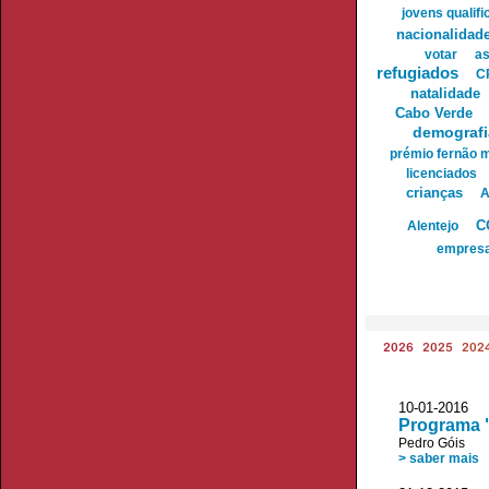
jovens qualif
nacionalidad
votar
as
refugiados
C
natalidade
Cabo Verde
demografi
prémio fernão 
licenciados
crianças
A
C
Alentejo
empres
2026
2025
202
10-01-201
Programa 
Pedro Góis
> saber mais