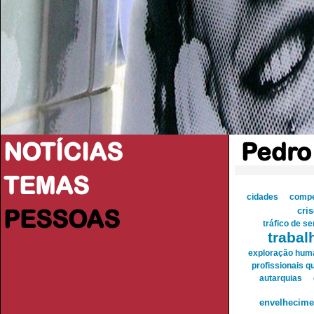
NOTÍCIAS
Pedro
TEMAS
cidades
compe
PESSOAS
cri
tráfico de s
trabal
exploração hum
profissionais q
autarquias
envelhecime