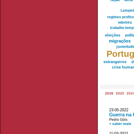
nepal
aima
Lamped
regimes profiss
odemira
trabalho temp
eleições
polít
migrações
juventud
Portug
d
estrangeiros
crise human
2026
2025
202
23-05-2022 
Guerra na 
Pedro Góis
> saber mais
11-03-2022 