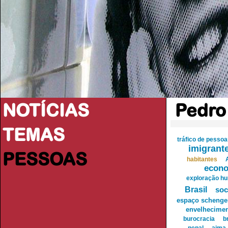
NOTÍCIAS
Pedro
TEMAS
tráfico de pesso
imigrant
PESSOAS
habitantes
econ
exploração h
Brasil
soc
espaço schenge
envelhecime
burocracia
b