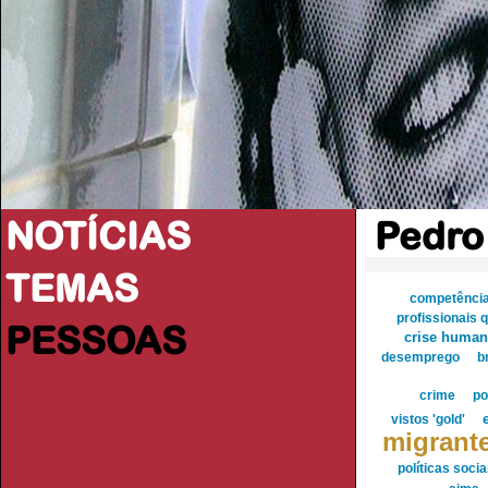
NOTÍCIAS
Pedro
TEMAS
competênci
profissionais 
PESSOAS
crise humani
desemprego
b
crime
po
vistos 'gold'
migrant
políticas socia