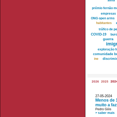
aima
prémio fernão m
empresas
ONG open arms
habitantes
tráfico de 
COVID-19
buro
guerra
imig
exploração 
comunidade br
discrimi
ine
2026
2025
202
27-05-2024
Menos de 1
muito a faz
Pedro Góis
> saber mais