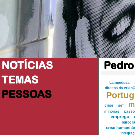
NOTÍCIAS
Pedro
TEMAS
Lampedusa
direitos da crian
PESSOAS
Portug
m
crise
sef
minorias
passo
emprego
burocra
crise humanitár
integra