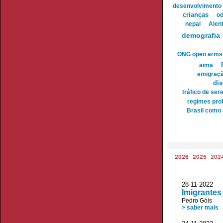
desenvolvimento
crianças
od
nepal
Alen
demografia
ONG open arms
aima
emigraçã
dis
tráfico de se
regimes prof
Brasil como 
2026
2025
202
28-11-2022
Imigrantes
Pedro Góis
> saber mais