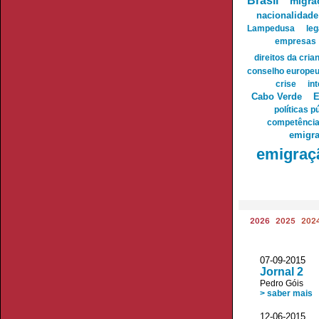
Brasil
migra
nacionalidade
Lampedusa
leg
empresas
direitos da cria
conselho europe
crise
in
Cabo Verde
E
políticas p
competênci
emigra
emigraç
2026
2025
202
07-09-201
Jornal 2
Pedro Góis
> saber mais
12-06-2015