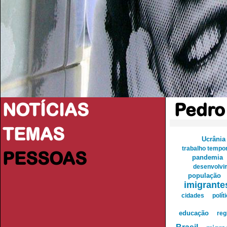
NOTÍCIAS
Pedro
TEMAS
Ucrânia
trabalho tempo
PESSOAS
pandemia
desenvolvi
população
imigrante
cidades
polít
educação
reg