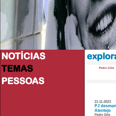
NOTÍCIAS
explo
TEMAS
Pedro Góis
PESSOAS
21-11-2023
PJ desmant
Alentejo
Pedro Góis