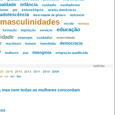
ualdade
infância
cuidado
cuidadores
nismo
estereótipos
gnr
tarefas domésticas
adolescência
diversidade de género
hommens
masculinidades
escola
normas
educação
formação
legislação
serviços
nidade
cuidador
empregos
maternidade
e
democracia
machismo
homem
homofobia
o
misoginia
mulheres
psp
emigração qualificada
notícias
20
2019
2014
2013
2011
2010
2009
et
Jul
Abr
Mar
as mas nem todas as mulheres concordam
nos