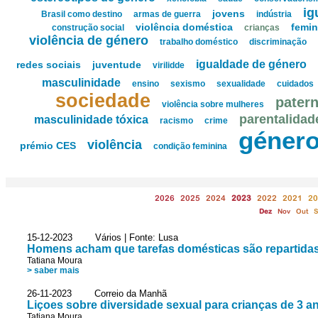
ig
jovens
Brasil como destino
armas de guerra
indústria
violência doméstica
femi
construção social
crianças
violência de género
trabalho doméstico
discriminação
igualdade de género
redes sociais
juventude
virilidde
masculinidade
ensino
sexismo
sexualidade
cuidados
sociedade
pater
violência sobre mulheres
parentalidad
masculinidade tóxica
racismo
crime
géner
violência
prémio CES
condição feminina
2026
2025
2024
2023
2022
2021
20
Dez
Nov
Out
S
15-12-2023 Vários | Fonte: Lusa
Homens acham que tarefas domésticas são repartid
Tatiana Moura
> saber mais
26-11-2023 Correio da Manhã
Liçoes sobre diversidade sexual para crianças de 3 a
Tatiana Moura