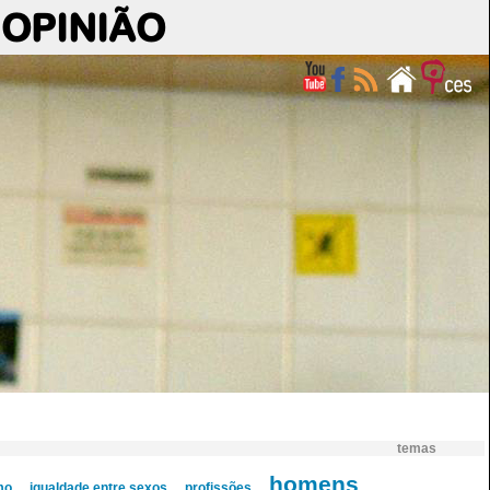
OPINIÃO
temas
homens
mo
igualdade entre sexos
profissões