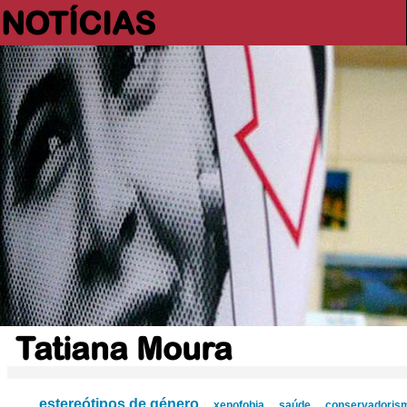
NOTÍCIAS
Tatiana Moura
estereótipos de género
xenofobia
saúde
conservadoris