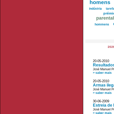
homens
indústria
taref
prémi
parenta
hommens
202
20-05-201
Resultados
José Manuel P
> saber mais
20-05-2010 
Armas ileg
José Manuel P
> saber mais
30-06-2009
Estreia de
José Manuel P
> saber mais