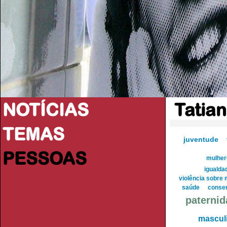
NOTÍCIAS
Tatia
TEMAS
juventude
PESSOAS
mulher
igualda
violência sobre
saúde
conse
paterni
masculi