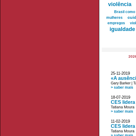
violência
Brasil como 
cui
mulheres
empregos
vio
igualdade
202
25-11-2019
«A ausênci
Gary Barker
|
T
> saber mais
18-07-2019 
CES lidera
Tatiana Moura
> saber mais
11-02-2019
CES lider
Tatiana Moura
> saber mais