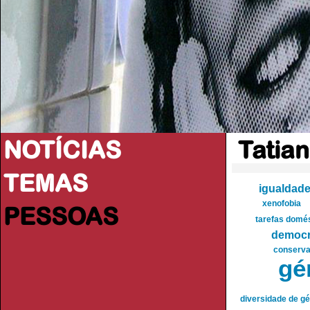
NOTÍCIAS
Tatia
TEMAS
igualdade
xenofobia
PESSOAS
tarefas domé
democr
conserv
gé
diversidade de g