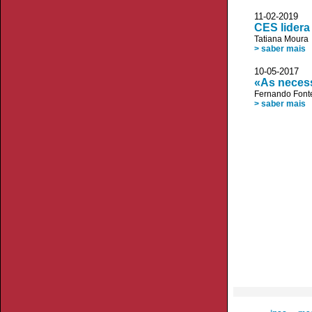
11-02-2019
CES lider
Tatiana Moura
> saber mais
10-05-2017 D
«As neces
Fernando Font
> saber mais