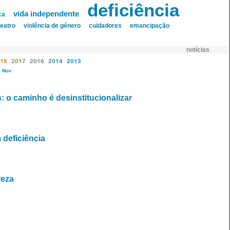
deficiência
vida independente
ca
teatro
violência de género
cuidadores
emancipação
notícias
18
2017
2016
2014
2013
Nov
: o caminho é desinstitucionalizar
 deficiência
reza