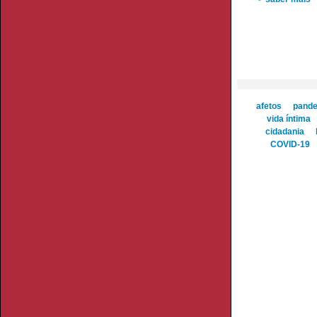
afetos
pand
vida íntima
cidadania
COVID-19