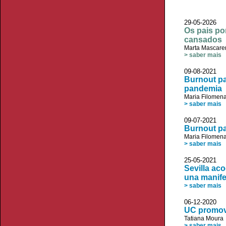
29-05-2026
Os pais po
cansados
Marta Mascare
> saber mais
09-08-202
Burnout pa
pandemia
Maria Filomen
> saber mais
09-07-202
Burnout pa
Maria Filomen
> saber mais
25-05-2021 
Sevilla ac
una manife
> saber mais
06-12-2020 
UC promove
Tatiana Moura
> saber mais