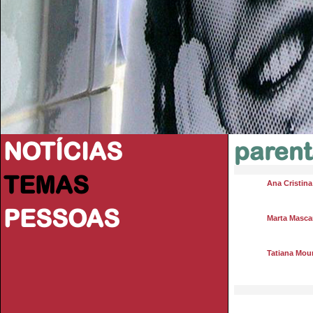
NOTÍCIAS
parent
TEMAS
Ana Cristin
PESSOAS
Marta Masca
Tatiana Mou