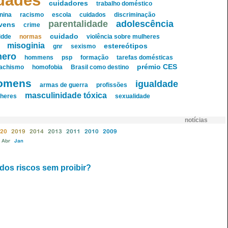
dades
cuidadores
trabalho doméstico
nina
racismo
escola
cuidados
discriminação
parentalidade
adolescência
vens
crime
cuidado
lidde
normas
violência sobre mulheres
misoginia
estereótipos
gnr
sexismo
nero
hommens
psp
formação
tarefas domésticas
prémio CES
achismo
homofobia
Brasil como destino
omens
igualdade
armas de guerra
profissões
masculinidade tóxica
heres
sexualidade
notícias
20
2019
2014
2013
2011
2010
2009
Abr
Jan
dos riscos sem proibir?