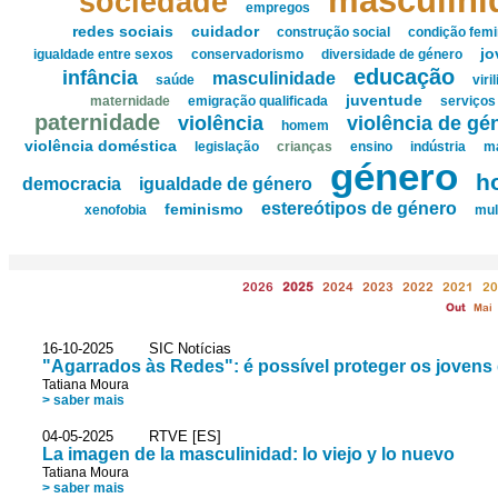
masculini
sociedade
empregos
redes sociais
cuidador
construção social
condição femi
jo
igualdade entre sexos
conservadorismo
diversidade de género
educação
infância
masculinidade
saúde
viri
juventude
maternidade
emigração qualificada
serviços
paternidade
violência
violência de gé
homem
violência doméstica
legislação
crianças
ensino
indústria
m
género
h
democracia
igualdade de género
estereótipos de género
feminismo
xenofobia
mul
2026
2025
2024
2023
2022
2021
20
Out
Mai
16-10-2025 SIC Notícias
"Agarrados às Redes": é possível proteger os jovens 
Tatiana Moura
> saber mais
04-05-2025 RTVE [ES]
La imagen de la masculinidad: lo viejo y lo nuevo
Tatiana Moura
> saber mais