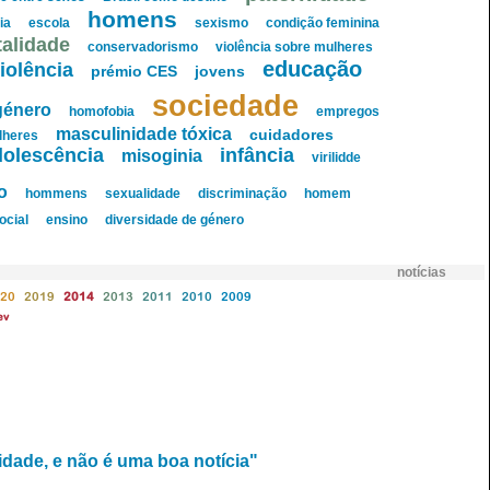
homens
ia
escola
sexismo
condição feminina
talidade
conservadorismo
violência sobre mulheres
educação
iolência
prémio CES
jovens
sociedade
género
homofobia
empregos
masculinidade tóxica
cuidadores
lheres
dolescência
infância
misoginia
virilidde
o
hommens
sexualidade
discriminação
homem
ocial
ensino
diversidade de género
notícias
20
2019
2014
2013
2011
2010
2009
ev
dade, e não é uma boa notícia"