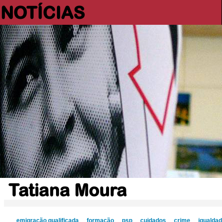
NOTÍCIAS
Tatiana Moura
emigração qualificada
formação
psp
cuidados
crime
igualda