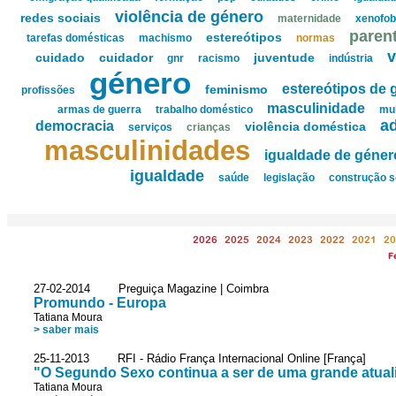
violência de género
redes sociais
maternidade
xenofob
paren
estereótipos
tarefas domésticas
machismo
normas
v
cuidado
cuidador
juventude
gnr
racismo
indústria
género
estereótipos de 
feminismo
profissões
masculinidade
armas de guerra
trabalho doméstico
mu
a
democracia
violência doméstica
serviços
crianças
masculinidades
igualdade de géner
igualdade
saúde
legislação
construção s
2026
2025
2024
2023
2022
2021
20
F
27-02-2014 Preguiça Magazine | Coimbra
Promundo - Europa
Tatiana Moura
> saber mais
25-11-2013 RFI - Rádio França Internacional Online [França]
"O Segundo Sexo continua a ser de uma grande atuali
Tatiana Moura