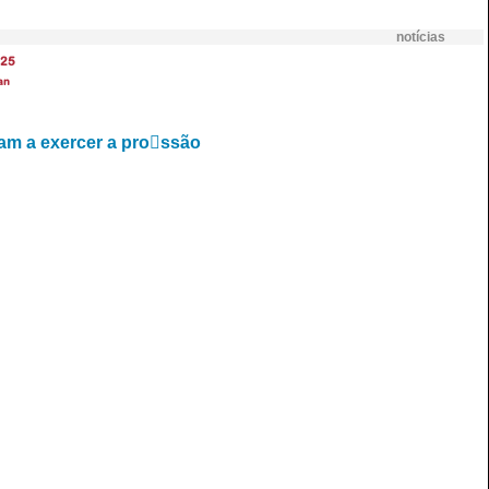
notícias
25
an
am a exercer a pro􀆊ssão