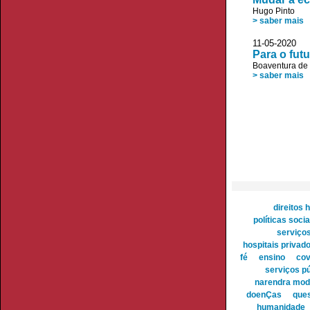
Hugo Pinto
> saber mais
11-05-2020
Para o fut
Boaventura de
> saber mais
direitos
políticas socia
serviços
hospitais privad
fé
ensino
cov
serviços p
narendra mod
doenÇas
ques
humanidade