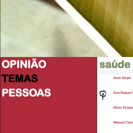
OPINIÃO
saúde
TEMAS
Amit Singh
PESSOAS
Ana Raquel 
Elísio Estan
Manuel Carva