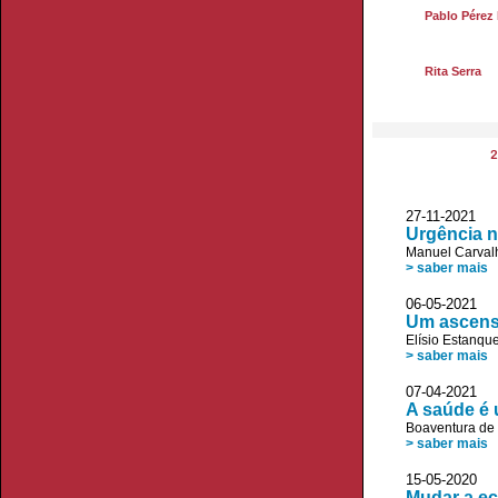
Pablo Pérez
Rita Serra
2
27-11-2021 J
Urgência 
Manuel Carvalh
> saber mais
06-05-2021 
Um ascens
Elísio Estanqu
> saber mais
07-04-2021
A saúde é
Boaventura de
> saber mais
15-05-2020 
Mudar a ec