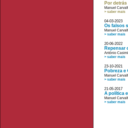
Por detrás
Manuel Carvalh
> saber mais
04-03-2023 
Os falsos 
Manuel Carvalh
> saber mais
20-06-2022
Repensar o
António Casimi
> saber mais
23-10-2021 
Pobreza e
Manuel Carvalh
> saber mais
21-05-2017 
A política 
Manuel Carvalh
> saber mais