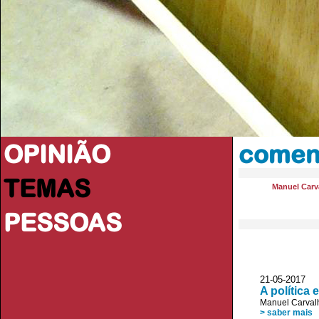
OPINIÃO
coment
TEMAS
Manuel Carva
PESSOAS
21-05-2017 
A política 
Manuel Carvalh
> saber mais