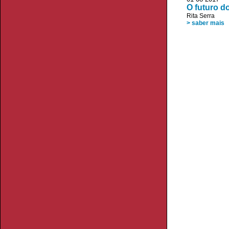
O futuro d
Rita Serra
> saber mais