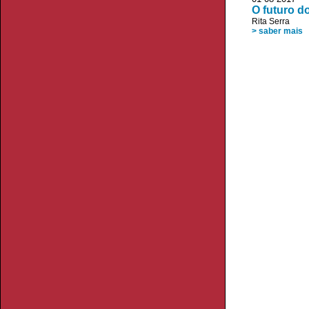
O futuro d
Rita Serra
> saber mais