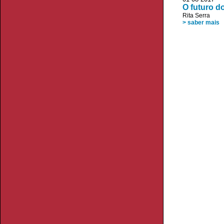
O futuro d
Rita Serra
> saber mais