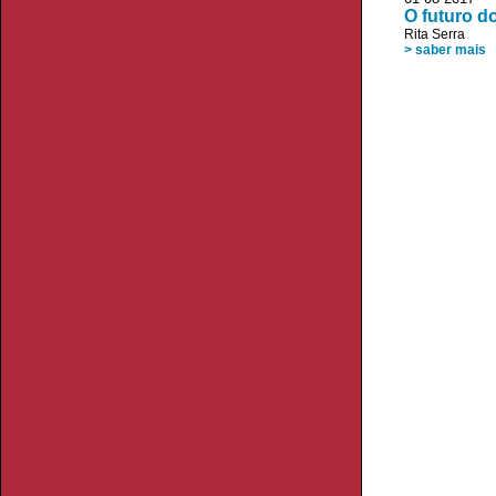
O futuro d
Rita Serra
> saber mais