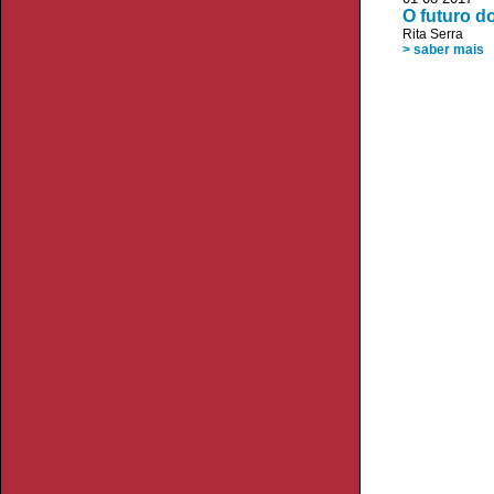
O futuro d
Rita Serra
> saber mais