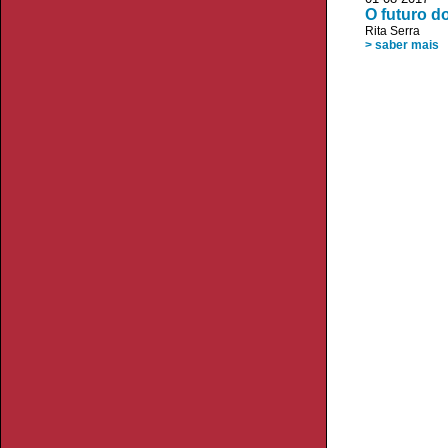
O futuro d
Rita Serra
> saber mais