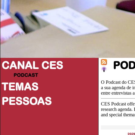
CANAL CES
PO
PODCAST
O Podcast do CES
TEMAS
a sua agenda de i
entre entrevistas
PESSOAS
CES Podcast offer
research agenda. I
and special thema
202