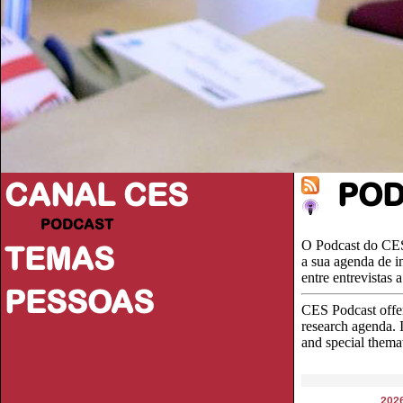
CANAL CES
PO
PODCAST
O Podcast do CES
TEMAS
a sua agenda de i
entre entrevistas
PESSOAS
CES Podcast offer
research agenda. I
and special thema
202