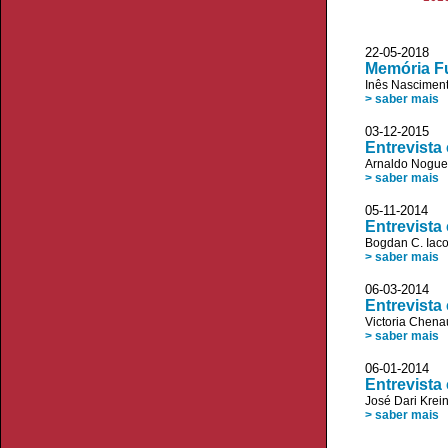
22-05-2018
Memória Fu
Inês Nascimen
> saber mais
03-12-2015
Entrevista
Arnaldo Nogue
> saber mais
05-11-2014
Entrevista
Bogdan C. Iac
> saber mais
06-03-2014
Entrevista
Victoria Chena
> saber mais
06-01-2014
Entrevista
José Dari Krei
> saber mais