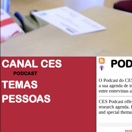
CANAL CES
PO
PODCAST
O Podcast do CES
TEMAS
a sua agenda de i
entre entrevistas
PESSOAS
CES Podcast offer
research agenda. I
and special thema
202