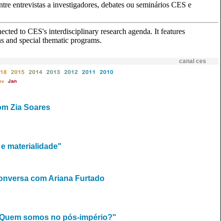
ntre entrevistas a investigadores, debates ou seminários CES e
ted to CES's interdisciplinary research agenda. It features
ns and special thematic programs.
canal ces
18
2015
2014
2013
2012
2011
2010
ev
Jan
om Zia Soares
e materialidade"
Conversa com Ariana Furtado
s: Quem somos no pós-império?"