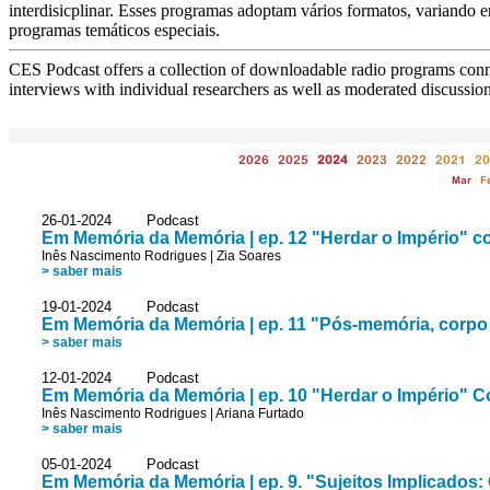
interdisicplinar. Esses programas adoptam vários formatos, variando e
programas temáticos especiais.
CES Podcast offers a collection of downloadable radio programs connec
interviews with individual researchers as well as moderated discussio
2026
2025
2024
2023
2022
2021
20
Mar
F
26-01-2024 Podcast
Em Memória da Memória | ep. 12 "Herdar o Império" c
Inês Nascimento Rodrigues
|
Zia Soares
> saber mais
19-01-2024 Podcast
Em Memória da Memória | ep. 11 "Pós-memória, corpo 
> saber mais
12-01-2024 Podcast
Em Memória da Memória | ep. 10 "Herdar o Império" 
Inês Nascimento Rodrigues
|
Ariana Furtado
> saber mais
05-01-2024 Podcast
Em Memória da Memória | ep. 9. "Sujeitos Implicado