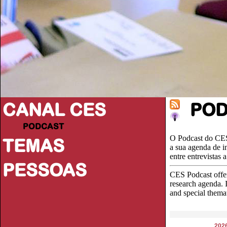
CANAL CES
PO
PODCAST
O Podcast do CES
TEMAS
a sua agenda de i
entre entrevistas
PESSOAS
CES Podcast offer
research agenda. I
and special thema
202