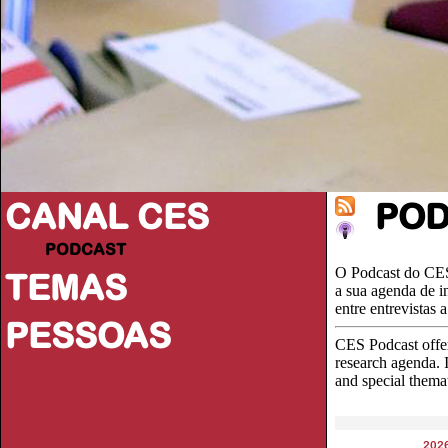
CANAL CES
PO
PODCAST
O Podcast do CES
TEMAS
a sua agenda de i
entre entrevistas
PESSOAS
CES Podcast offer
research agenda. I
and special thema
202