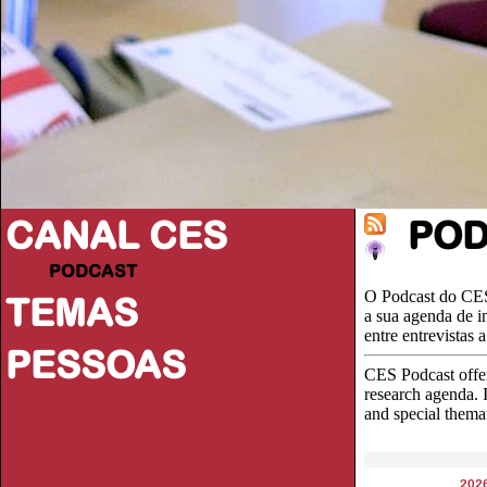
CANAL CES
PO
PODCAST
O Podcast do CES
TEMAS
a sua agenda de i
entre entrevistas
PESSOAS
CES Podcast offer
research agenda. I
and special thema
202