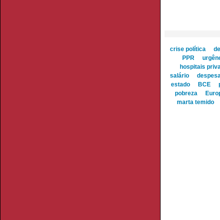
crise política
de
PPR
urgênc
hospitais priv
salário
despesa
estado
BCE
pobreza
Euro
marta temido