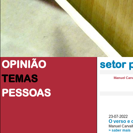
OPINIÃO
setor 
TEMAS
Manuel Carv
PESSOAS
23-07-2022 
O verso e 
Manuel Carval
> saber mais