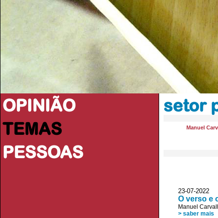
OPINIÃO
setor 
TEMAS
Manuel Carv
PESSOAS
23-07-2022 
O verso e 
Manuel Carval
> saber mais