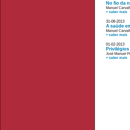
No fio da 
Manuel Carvalh
> saber mais
31-08-2013 
A saúde e
Manuel Carvalh
> saber mais
01-02-2013 D
Privilégio
José Manuel P
> saber mais