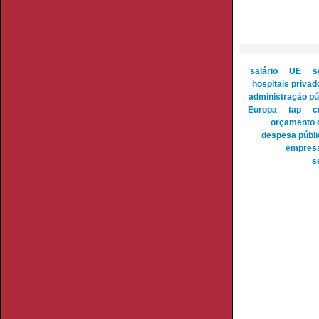
salário
UE
s
hospitais privad
administração pú
Europa
tap
c
orçamento 
despesa públi
empres
s