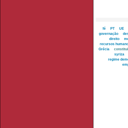
fé
PT
UE
governação
des
direito
me
recursos human
Grécia
constitu
syriza
regime dem
em