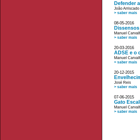
Defender a
João Arriscad
> saber mais
08-05-2016 
Dissensos
Manuel Carvalh
> saber mais
20-03-2016 
ADSE e o d
Manuel Carvalh
> saber mais
20-12-2015
Envelhecim
José Reis
> saber mais
07-06-2015 
Gato Esca
Manuel Carvalh
> saber mais