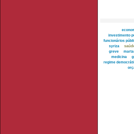
econo
investimento p
funcionários públ
syriza
saúd
greve
marta
medicina
g
regime democráti
orç