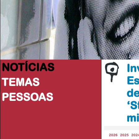
NOTÍCIAS
In
Es
TEMAS
de
PESSOAS
‘S
mi
2026
2025
202