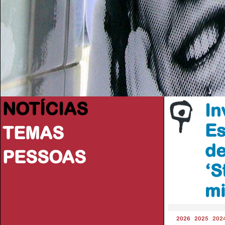
NOTÍCIAS
In
Es
TEMAS
de
PESSOAS
‘S
mi
2026
2025
202