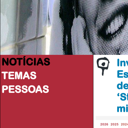
NOTÍCIAS
In
Es
TEMAS
de
PESSOAS
‘S
mi
2026
2025
202