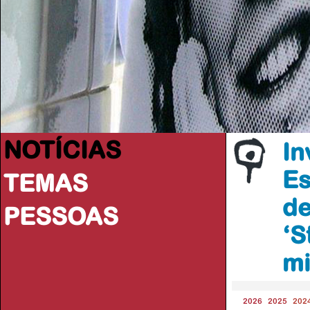
NOTÍCIAS
In
Es
TEMAS
de
PESSOAS
‘S
mi
2026
2025
202