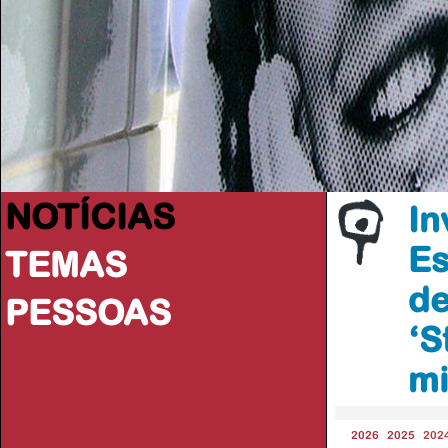
NOTÍCIAS
In
Es
TEMAS
de
PESSOAS
‘S
mi
2026
2025
202