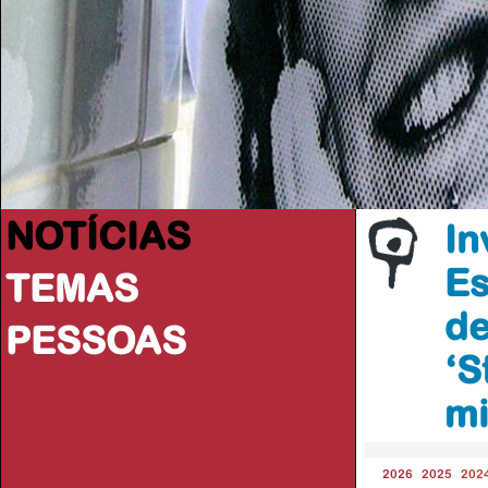
NOTÍCIAS
In
Es
TEMAS
de
PESSOAS
‘S
mi
2026
2025
202