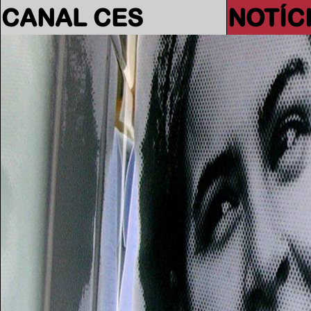
CANAL CES
NOTÍC