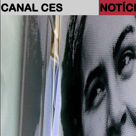
CANAL CES
NOTÍC