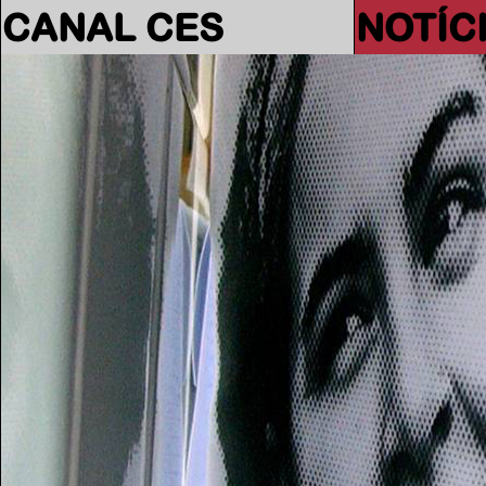
CANAL CES
NOTÍC